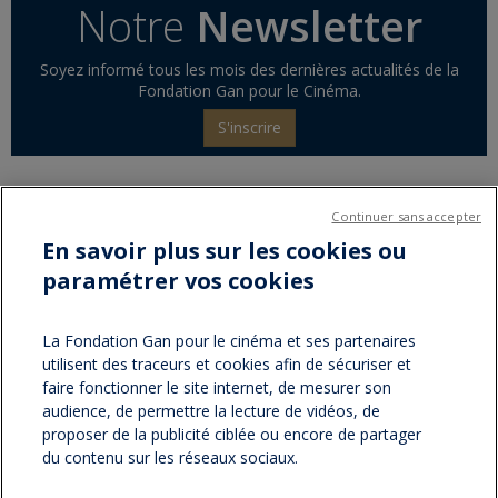
Notre
Newsletter
Soyez informé tous les mois des dernières actualités de la
Fondation Gan pour le Cinéma.
S'inscrire
Continuer sans accepter
Partager sur :
En savoir plus sur les cookies ou
paramétrer vos cookies
facebook
twitter
Version
imprimable
La Fondation Gan pour le cinéma et ses partenaires
utilisent des traceurs et cookies afin de sécuriser et
faire fonctionner le site internet, de mesurer son
NOS NEWSLETTERS
audience, de permettre la lecture de vidéos, de
proposer de la publicité ciblée ou encore de partager
du contenu sur les réseaux sociaux.
NOS PARTENAIRES