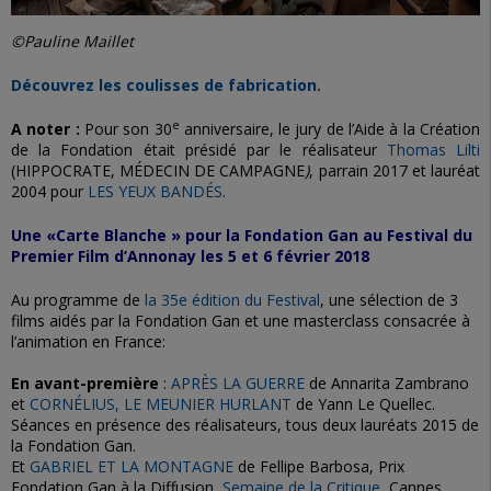
©Pauline Maillet
Découvrez les coulisses de fabrication.
e
A noter :
Pour son 30
anniversaire, le jury de l’Aide à la Création
de la Fondation était présidé par le réalisateur
Thomas Lilti
(HIPPOCRATE, MÉDECIN DE CAMPAGNE
)
, parrain 2017 et lauréat
2004 pour
LES YEUX BANDÉS
.
Une «Carte Blanche » pour la Fondation Gan au Festival du
Premier Film d’Annonay les 5 et 6 février 2018
Au programme de
la 35e édition du Festival
, une sélection de 3
films aidés par la Fondation Gan et une masterclass consacrée à
l’animation en France:
En avant-première
:
APRÈS LA GUERRE
de Annarita Zambrano
et
CORNÉLIUS, LE MEUNIER HURLANT
de Yann Le Quellec.
Séances en présence des réalisateurs, tous deux lauréats 2015 de
la Fondation Gan.
Et
GABRIEL ET LA MONTAGNE
de Fellipe Barbosa, Prix
Fondation Gan à la Diffusion,
Semaine de la Critique
, Cannes