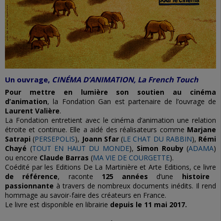
Un ouvrage,
CINÉMA D’ANIMATION, La French Touch
Pour mettre en lumière son soutien au cinéma
d’animation
, la Fondation Gan est partenaire de l’ouvrage de
Laurent Valière
.
La Fondation entretient avec le cinéma d’animation une relation
étroite et continue. Elle a aidé des réalisateurs comme
Marjane
Satrapi
(
PERSEPOLIS
),
Joann Sfar
(
LE CHAT DU RABBIN
),
Rémi
Chayé
(
TOUT EN HAUT DU MONDE
),
Simon Rouby
(
ADAMA
)
ou encore
Claude Barras
(
MA VIE DE COURGETTE
).
Coédité par les Editions De La Martinière et Arte Editions, ce livre
de référence
, raconte
125 années
d’une
histoire
passionnante
à travers de nombreux documents inédits. Il rend
hommage au savoir-faire des créateurs en France.
Le livre est disponible en librairie
depuis le 11 mai 2017.