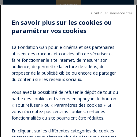
S'inscrire
Continuer sans accepter
En savoir plus sur les cookies ou
paramétrer vos cookies
Partager sur :
facebook
twitter
Version
La Fondation Gan pour le cinéma et ses partenaires
utilisent des traceurs et cookies afin de sécuriser et
imprimable
faire fonctionner le site internet, de mesurer son
audience, de permettre la lecture de vidéos, de
proposer de la publicité ciblée ou encore de partager
du contenu sur les réseaux sociaux.
NOS NEWSLETTERS
Vous avez la possibilité de refuser le dépôt de tout ou
NOS PARTENAIRES
partie des cookies et traceurs en appuyant le bouton
« Tout refuser » ou « Paramètres des cookies ». Si
vous n’acceptez pas certains cookies, certaines
ESPACE PRESSE
fonctionnalités du site pourraient être réduites.
En cliquant sur les différentes catégories de cookies
NOS ACTUALITÉS