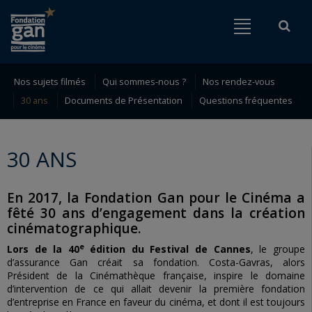
Fondation
Menu
Rech
Go to content
Go to navigation
gan
pour
le
Nos sujets filmés
Qui sommes-nous ?
Nos rendez-vous
Rechercher
30 ans
Documents de Présentation
Questions fréquentes
cinéma
30 ANS
En 2017, la Fondation Gan pour le Cinéma a
fêté 30 ans d’engagement dans la création
cinématographique.
e
Lors de la 40
édition du Festival de Cannes
, le groupe
d’assurance Gan créait sa fondation. Costa-Gavras, alors
Président de la Cinémathèque française, inspire le domaine
d’intervention de ce qui allait devenir la première fondation
d’entreprise en France en faveur du cinéma, et dont il est toujours