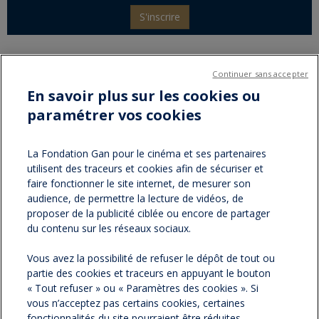
S'inscrire
Continuer sans accepter
Partager sur :
En savoir plus sur les cookies ou
paramétrer vos cookies
facebook
twitter
Version
imprimable
La Fondation Gan pour le cinéma et ses partenaires
utilisent des traceurs et cookies afin de sécuriser et
faire fonctionner le site internet, de mesurer son
NOS NEWSLETTERS
audience, de permettre la lecture de vidéos, de
proposer de la publicité ciblée ou encore de partager
du contenu sur les réseaux sociaux.
NOS PARTENAIRES
Vous avez la possibilité de refuser le dépôt de tout ou
partie des cookies et traceurs en appuyant le bouton
ESPACE PRESSE
« Tout refuser » ou « Paramètres des cookies ». Si
vous n’acceptez pas certains cookies, certaines
NOS ACTUALITÉS
fonctionnalités du site pourraient être réduites.