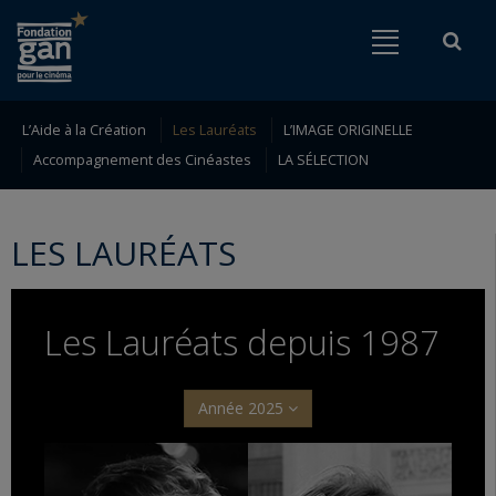
Fondation
Menu
Rech
Go to content
Go to navigation
gan
pour
le
L’Aide à la Création
Les Lauréats
L’IMAGE ORIGINELLE
Rechercher
Accompagnement des Cinéastes
LA SÉLECTION
cinéma
LES LAURÉATS
Les Lauréats depuis 1987
Année 2025