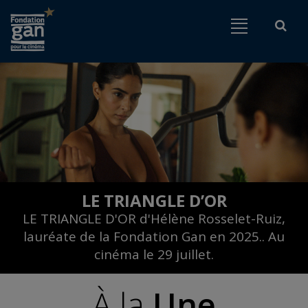
Fondation
Menu
Rech
Go to content
Go to navigation
gan
pour
le
Rechercher
cinéma
LE TRIANGLE D’OR
LE TRIANGLE D'OR d'Hélène Rosselet-Ruiz,
lauréate de la Fondation Gan en 2025.. Au
cinéma le 29 juillet.
À la
Une