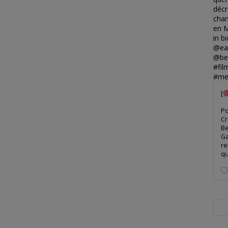
[
Po
Cr
Be
Ga
re
qu