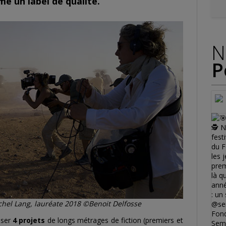
e un label de qualité.
N
P
hel Lang, lauréate 2018 ©Benoit Delfosse
nser
4 projets
de longs métrages de fiction (premiers et