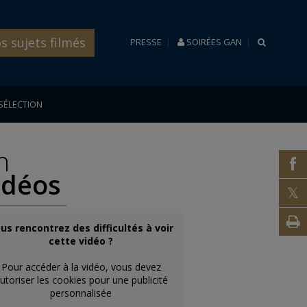
s sujets filmés
RECHERC
PRESSE
SOIRÉES GAN
SÉLECTION
n
f
idéos
t
V
us rencontrez des difficultés à voir
cette vidéo ?
i
Pour accéder à la vidéo, vous devez
utoriser les cookies pour une publicité
personnalisée