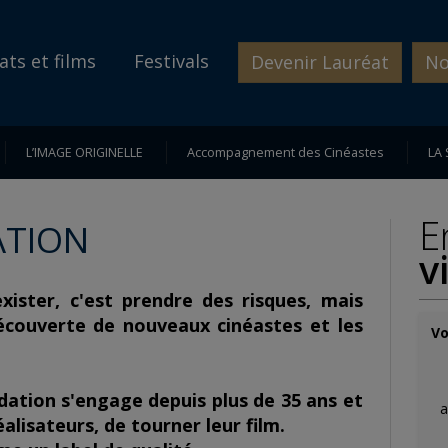
ats et films
Festivals
Devenir Lauréat
No
L’IMAGE ORIGINELLE
Accompagnement des Cinéastes
LA 
E
ÉATION
v
xister, c'est prendre des risques, mais
découverte de nouveaux cinéastes et les
Vo
dation s'engage depuis plus de 35 ans et
a
éalisateurs, de tourner leur film.