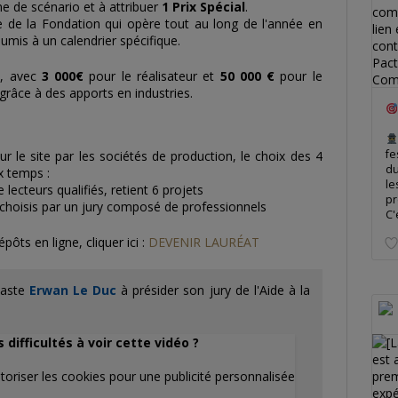
me de scénario et à attribuer
1 Prix Spécial
.
ège de la Fondation qui opère tout au long de l'année en
oumis à un calendrier spécifique.
€
, avec
3 000€
pour le réalisateur et
50 000 €
pour le
 grâce à des apports en industries.
fe
r le site par les sociétés de production, le choix des 4
du
x temps :
le
 lecteurs qualifiés, retient 6 projets
pr
s, choisis par un jury composé de professionnels
C'
ôts en ligne, cliquer ici :
DEVENIR LAURÉAT
néaste
Erwan Le Duc
à présider son jury de l'Aide à la
difficultés à voir cette vidéo ?
toriser les cookies pour une publicité personnalisée