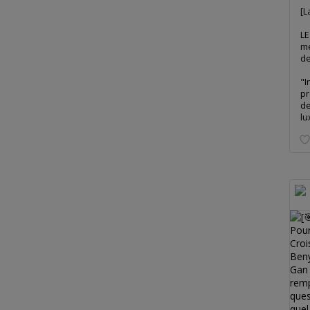
[L
LE
me
de
"I
pr
de
lu