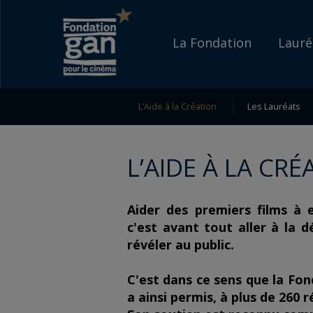
Fondation
Go to content
Go to navigation
gan
Accueil
La Fondation
Lauré
pour
le
L’Aide à la Création
Les Lauréats
cinéma
L’AIDE À LA CR
Aider des premiers films à e
c'est avant tout aller à la 
révéler au public.
C'est dans ce sens que la Fon
a ainsi permis, à plus de 260 r