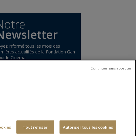
Notre
Newsletter
yez informé tous les mois des
rnières actualités de la Fondation Gan
ur le Cinéma.
S'inscrire
Continuer sans accepter
S
CONTACTEZ-NOUS
ookies
Tout refuser
Autoriser tous les cookies