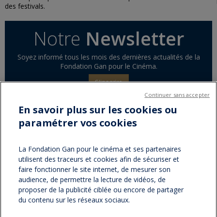
des festivals.
Notre
Newsletter
Soyez informé tous les mois des dernières actualités de la
Fondation Gan pour le Cinéma.
S'inscrire
Continuer sans accepter
En savoir plus sur les cookies ou
paramétrer vos cookies
Partager sur :
facebook
twitter
Version
La Fondation Gan pour le cinéma et ses partenaires
utilisent des traceurs et cookies afin de sécuriser et
imprimable
faire fonctionner le site internet, de mesurer son
audience, de permettre la lecture de vidéos, de
proposer de la publicité ciblée ou encore de partager
du contenu sur les réseaux sociaux.
NOS NEWSLETTERS