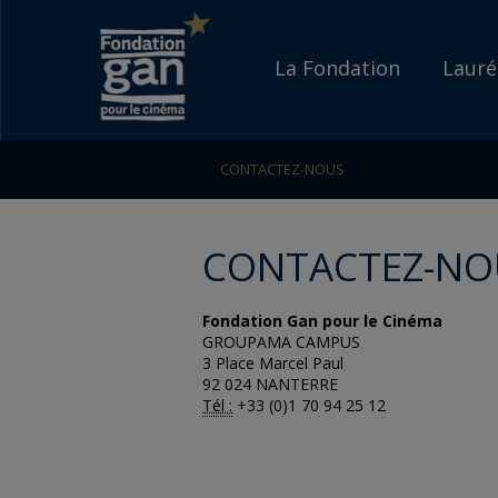
Fondation
Go to content
Go to navigation
gan
Accueil
La Fondation
Lauré
pour
le
CONTACTEZ-NOUS
cinéma
CONTACTEZ-NO
Fondation Gan pour le Cinéma
GROUPAMA CAMPUS
3 Place Marcel Paul
92 024 NANTERRE
Tél :
+33 (0)1 70 94 25 12