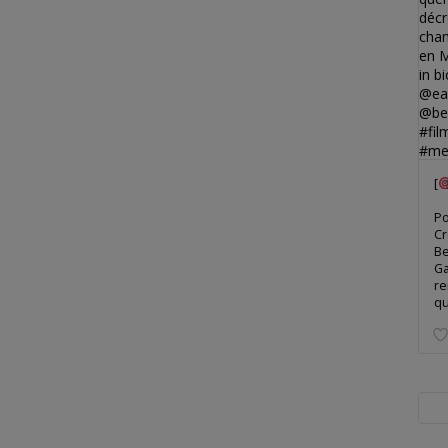
[
Po
Cr
Be
Ga
re
qu