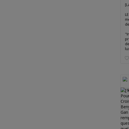
[L
LE
me
de
"I
pr
de
lu