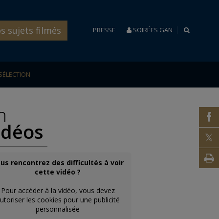
s sujets filmés
RECHERC
PRESSE
SOIRÉES GAN
SÉLECTION
n
f
idéos
t
V
us rencontrez des difficultés à voir
cette vidéo ?
i
Pour accéder à la vidéo, vous devez
utoriser les cookies pour une publicité
personnalisée