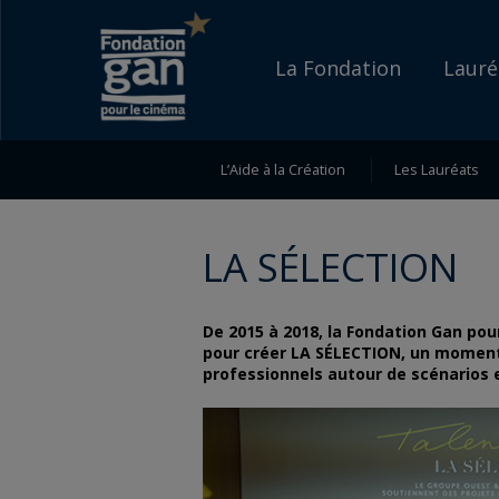
Fondation
Go to content
Go to navigation
gan
Accueil
La Fondation
Lauré
pour
le
L’Aide à la Création
Les Lauréats
cinéma
LA SÉLECTION
De 2015 à 2018, la Fondation Gan pou
pour créer LA SÉLECTION, un moment
professionnels autour de scénarios