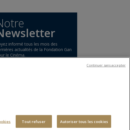
Notre
Newsletter
yez informé tous les mois des
rnières actualités de la Fondation Gan
ur le Cinéma.
S'inscrire
Continuer sans accepter
S
CONTACTEZ-NOUS
ookies
Tout refuser
Autoriser tous les cookies