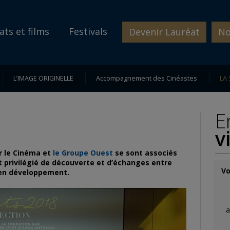
ats et films
Festivals
Devenir Lauréat
No
L’IMAGE ORIGINELLE
Accompagnement des Cinéastes
LA 
E
v
r le Cinéma et
le Groupe Ouest
se sont associés
 privilégié de découverte et d’échanges entre
Vo
 en développement.
a