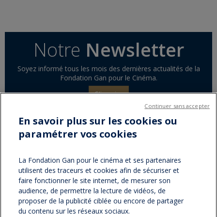
Notre
Newsletter
Soyez informé tous les mois des dernières actualités de la
Fondation Gan pour le Cinéma.
S'inscrire
Continuer sans accepter
En savoir plus sur les cookies ou
paramétrer vos cookies
Partager sur :
facebook
twitter
Version
La Fondation Gan pour le cinéma et ses partenaires
utilisent des traceurs et cookies afin de sécuriser et
imprimable
faire fonctionner le site internet, de mesurer son
audience, de permettre la lecture de vidéos, de
proposer de la publicité ciblée ou encore de partager
du contenu sur les réseaux sociaux.
NOS NEWSLETTERS