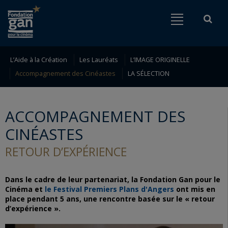
Fondation
Menu
Rech
Go to content
Go to navigation
gan
pour
le
L’Aide à la Création
Les Lauréats
L’IMAGE ORIGINELLE
Rechercher
Accompagnement des Cinéastes
LA SÉLECTION
cinéma
ACCOMPAGNEMENT DES
CINÉASTES
RETOUR D’EXPÉRIENCE
Dans le cadre de leur partenariat, la Fondation Gan pour le
Cinéma et
le Festival Premiers Plans d'Angers
ont mis en
place pendant 5 ans, une rencontre basée sur le « retour
d’expérience ».