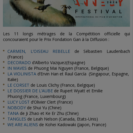
Les 11 longs métrages de la Compétition officielle qui
concouraient pour le Prix Fondation Gan à la Diffusion :
CARMEN, L’OISEAU REBELLE
de Sébastien Laudenbach
(France)
DECORADO
d’Alberto Vazquez(Espagne)
IN WAVES
de Phuong Mai Nguyen (France, Belgique)
LA VIOLINISTA
d’Ervin Han et Raul García (Singapour, Espagne,
Italie)
LE CORSET
de Louis Clichy (France, Belgique)
LE DOSSIER DE L’AUBE
de Rupert Wyatt et Emilie
Phuong (France, Luxembourg)
LUCY LOST
d’Olivier Clert (France)
NOBODY
de Shui Yu (Chine)
TANA
de Ji Zhao et Ke Er Zhu (Chine)
TANGLES
de Leah Nelson (Canada, Etats-Unis)
WE ARE ALIENS
de Kohei Kadowaki (Japon, France)