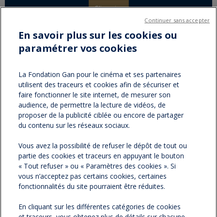
S'inscrire
Continuer sans accepter
En savoir plus sur les cookies ou
paramétrer vos cookies
Partager sur :
facebook
twitter
Version
La Fondation Gan pour le cinéma et ses partenaires
utilisent des traceurs et cookies afin de sécuriser et
imprimable
faire fonctionner le site internet, de mesurer son
audience, de permettre la lecture de vidéos, de
proposer de la publicité ciblée ou encore de partager
du contenu sur les réseaux sociaux.
NOS NEWSLETTERS
Vous avez la possibilité de refuser le dépôt de tout ou
partie des cookies et traceurs en appuyant le bouton
NOS PARTENAIRES
« Tout refuser » ou « Paramètres des cookies ». Si
vous n’acceptez pas certains cookies, certaines
ESPACE PRESSE
fonctionnalités du site pourraient être réduites.
En cliquant sur les différentes catégories de cookies
NOS ACTUALITÉS
et traceurs, vous obtenez plus de détails sur chacune