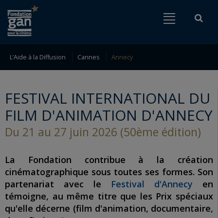
Fondation
Menu
Rech
Go to content
Go to navigation
gan
pour
le
L’Aide à la Diffusion
Cannes
Annecy
Rechercher
cinéma
FESTIVAL INTERNATIONAL DU
FILM D'ANIMATION D'ANNECY
Du 21 au 27 juin 2026 (50ème édition)
La Fondation contribue à la création
cinématographique sous toutes ses formes. Son
partenariat avec le
Festival d'Annecy
en
témoigne, au même titre que les Prix spéciaux
qu'elle décerne (film d'animation, documentaire,