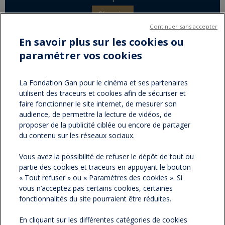
S'inscrire
Continuer sans accepter
En savoir plus sur les cookies ou
paramétrer vos cookies
Partager sur :
facebook
twitter
Version
La Fondation Gan pour le cinéma et ses partenaires
utilisent des traceurs et cookies afin de sécuriser et
imprimable
faire fonctionner le site internet, de mesurer son
audience, de permettre la lecture de vidéos, de
proposer de la publicité ciblée ou encore de partager
du contenu sur les réseaux sociaux.
NOS NEWSLETTERS
Vous avez la possibilité de refuser le dépôt de tout ou
partie des cookies et traceurs en appuyant le bouton
NOS PARTENAIRES
« Tout refuser » ou « Paramètres des cookies ». Si
vous n’acceptez pas certains cookies, certaines
ESPACE PRESSE
fonctionnalités du site pourraient être réduites.
En cliquant sur les différentes catégories de cookies
NOS ACTUALITÉS