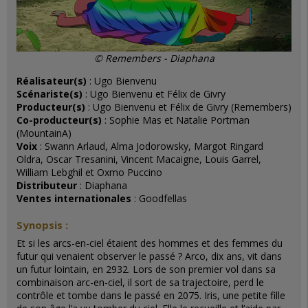
© Remembers - Diaphana
Réalisateur(s)
: Ugo Bienvenu
Scénariste(s)
: Ugo Bienvenu et Félix de Givry
Producteur(s)
: Ugo Bienvenu et Félix de Givry (Remembers)
Co-producteur(s)
: Sophie Mas et Natalie Portman
(MountainA)
Voix
: Swann Arlaud, Alma Jodorowsky, Margot Ringard
Oldra, Oscar Tresanini, Vincent Macaigne, Louis Garrel,
William Lebghil et Oxmo Puccino
Distributeur
: Diaphana
Ventes internationales
: Goodfellas
Synopsis :
Et si les arcs-en-ciel étaient des hommes et des femmes du
futur qui venaient observer le passé ? Arco, dix ans, vit dans
un futur lointain, en 2932. Lors de son premier vol dans sa
combinaison arc-en-ciel, il sort de sa trajectoire, perd le
contrôle et tombe dans le passé en 2075. Iris, une petite fille