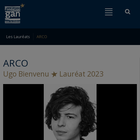
Fondation
Menu
Rech
Go to content
Go to navigation
gan
pour
le
Les Lauréats
ARCO
Rechercher
cinéma
ARCO
Ugo Bienvenu
Lauréat 2023