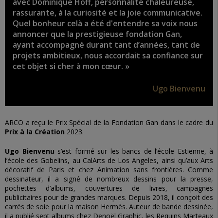
avec Dominique Hoff, personnalité chaleureuse,
rassurante, à la curiosité et la joie communicative.
Quel bonheur celà a été d'entendre sa voix nous
annoncer que la prestigieuse fondation Gan,
ayant accompagné durant tant d’années, tant de
projets ambitieux, nous accordait sa confiance sur
cet objet si cher à mon cœur. »
Ugo Bienvenu
ARCO a reçu le Prix Spécial de la Fondation Gan dans le cadre du
Prix à la Création
2023.
Ugo Bienvenu
s’est formé sur les bancs de l’école Estienne, à
l’école des Gobelins,
au CalArts de Los Angeles, ainsi qu’aux Arts
décoratif de Paris et chez Animation
sans frontières.
Comme
dessinateur, il a signé de nombreux dessins pour la presse,
pochettes
d’albums, couvertures de livres, campagnes
publicitaires pour de grandes marques.
Depuis 2018, il conçoit des
carrés de soie pour la maison Hermès.
Auteur de bande dessinée,
il a publié sept albums chez Denoël Graphic, les Requins
Marteaux