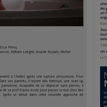
Une 
les 
un 
orig
Kon
Tout
louf
inte
Tél
Ecce Films)
Un c
Bercot
, William
Lebghil
, Anaïde
Rozam
, Michel
Le P
 revient à Chelles après une rupture amoureuse. Pour
ire ses parents, il rejoint Allo
Nettoyo
, une start-up
parisienne. Incapable de se déplacer sans permis, il
ue de sa prof d'auto-école pour passer la nuit chez des
So
on. Sprite se débat dans cette nouvelle approche de
de
po