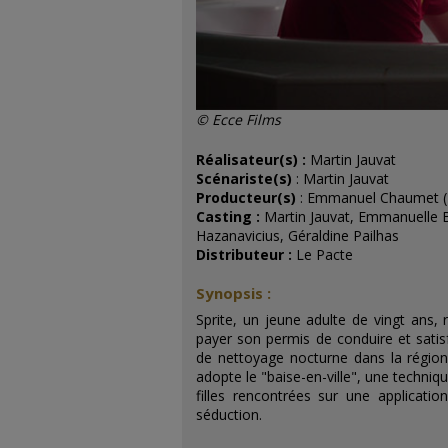
© Ecce Films
Réalisateur(s) :
Martin Jauvat
Scénariste(s)
: Martin Jauvat
Producteur(s)
:
Emmanuel Chaumet
(
Casting :
Martin
Jauvat
, Emmanuelle
Hazanavicius
, Géraldine
Pailhas
Distributeur :
Le Pacte
Synopsis :
Sprite, un jeune adulte de vingt ans,
payer son permis de conduire et satisfa
de nettoyage nocturne dans la région 
adopte le "baise-en-ville", une techniq
filles rencontrées sur une applicati
séduction.