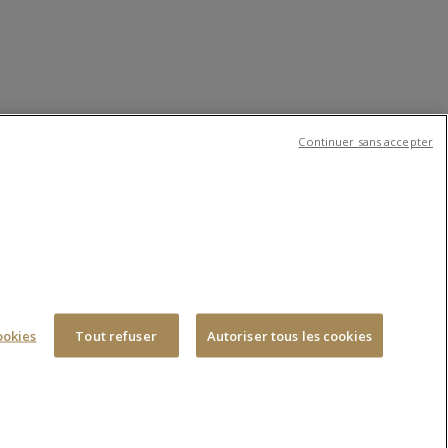
Continuer sans accepter
S
CONTACTEZ-NOUS
ookies
Tout refuser
Autoriser tous les cookies
e contribue à la création
ation Gan pour le Cinéma