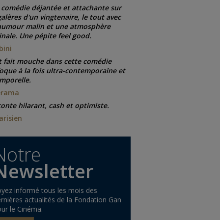
comédie déjantée et attachante sur
galères d'un vingtenaire, le tout avec
humour malin et une atmosphère
inale. Une pépite feel good.
bini
 fait mouche dans cette comédie
oque à la fois ultra-contemporaine et
mporelle.
érama
onte hilarant, cash et optimiste.
arisien
Notre
Newsletter
yez informé tous les mois des
rnières actualités de la Fondation Gan
ur le Cinéma.