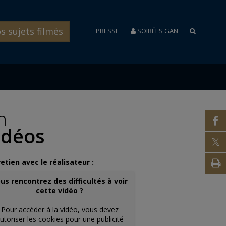
s sujets filmés
RECHERC
PRESSE
SOIRÉES GAN
n
f
idéos
t
V
etien avec le réalisateur :
i
us rencontrez des difficultés à voir
cette vidéo ?
Pour accéder à la vidéo, vous devez
utoriser les cookies pour une publicité