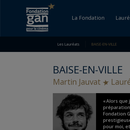
Fondation
Go to content
Go to navigation
gan
Accueil
La Fondation
Lauré
pour
le
Les Lauréats
BAISE-EN-VILLE
cinéma
BAISE-EN-VILLE
Martin Jauvat
Lauré
« Alors que 
préparation
Fondation G
prestigieus
pour moi, et