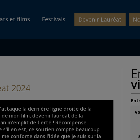
ats et films
Festivals
Devenir Lauréat
No
E
v
at 2024
Entr
j'attaque la dernière ligne droite de la
Vo
 de mon film, devenir lauréat de la
an m'emplit de fierté ! Récompense
e s'il en est, ce soutien compte beaucoup
 me conforte dans l'idée que je suis sur la
a