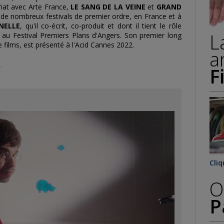
riat avec Arte France,
LE SANG DE LA VEINE
et
GRAND
 de nombreux festivals de premier ordre, en France et à
NELLE
, qu'il co-écrit, co-produit et dont il tient le rôle
L
y au F
esti
val Premiers Plans d'Angers. Son premier long
e films, est présenté à l'Acid Cannes 2022.
a
r
F
Cliq
O
P