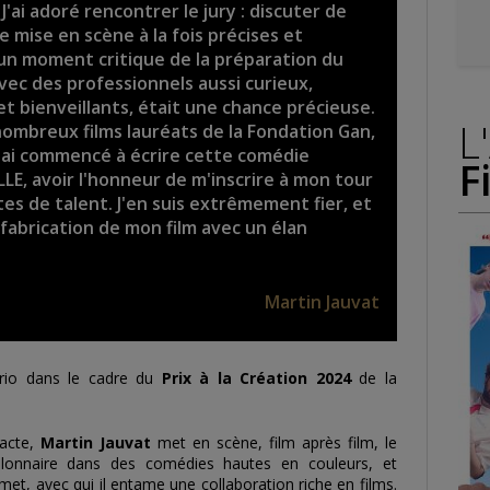
J'ai adoré rencontrer le jury : discuter de
 mise en scène à la fois précises et
à un moment critique de la préparation du
vec des professionnels aussi curieux,
et bienveillants, était une chance précieuse.
L
nombreux films lauréats de la Fondation Gan,
 j'ai commencé à écrire cette comédie
F
LE, avoir l'honneur de m'inscrire à mon tour
tes de talent. J'en suis extrêmement fier, et
 fabrication de mon film avec un élan
Martin Jauvat
ario dans le cadre du
Prix à la Création 2024
de la
dacte,
Martin
Jauvat
met en scène, film après film, le
illonnaire dans des comédies hautes en couleurs, et
met
, avec qui il entame une collaboration riche en films.