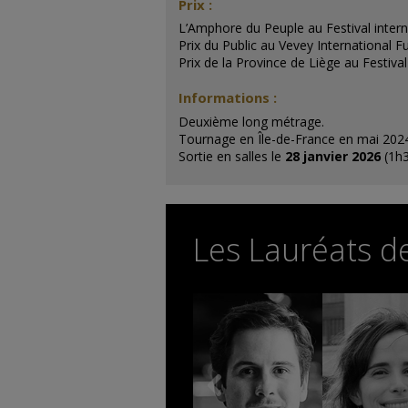
Prix :
L
’
Amphore du Peuple au Festival intern
Prix du Public au Vevey International F
Prix
de la Province de Liège
au
Festival
Informations :
Deuxième long métrage.
Tournag
e
en Île-de-France
en mai 202
Sortie en salles le
28 janvier 2026
(1h3
Les Lauréats d