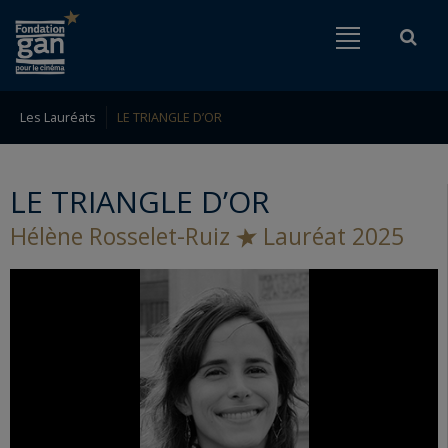
Fondation
Menu
Rech
Go to content
Go to navigation
gan
pour
le
Les Lauréats
LE TRIANGLE D’OR
Rechercher
cinéma
LE TRIANGLE D’OR
Hélène Rosselet-Ruiz
Lauréat 2025