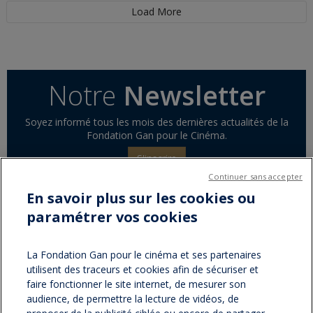
Load More
Notre
Newsletter
Soyez informé tous les mois des dernières actualités de la
Fondation Gan pour le Cinéma.
S'inscrire
Continuer sans accepter
En savoir plus sur les cookies ou
paramétrer vos cookies
Partager sur :
facebook
twitter
Version
La Fondation Gan pour le cinéma et ses partenaires
utilisent des traceurs et cookies afin de sécuriser et
imprimable
faire fonctionner le site internet, de mesurer son
audience, de permettre la lecture de vidéos, de