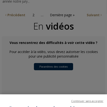
année notre jury...
Précédent
2
…
Dernière page »
Suivant
En
vidéos
Vous rencontrez des difficultés à voir cette vidéo ?
Pour accéder à la vidéo, vous devez autoriser les cookies
pour une publicité personnalisée
Paramètres des cookies
Voir toutes les vidéos
Continuer sans accepter