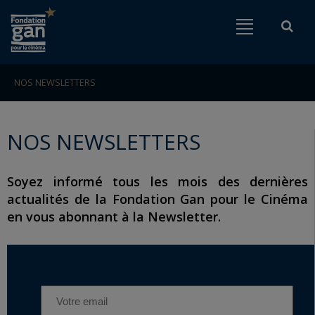
Fondation
Menu
Rech
Go to content
Go to navigation
gan
pour
le
NOS NEWSLETTERS
Rechercher
cinéma
NOS NEWSLETTERS
Soyez informé tous les mois des dernières
actualités de la Fondation Gan pour le Cinéma
en vous abonnant à la Newsletter.