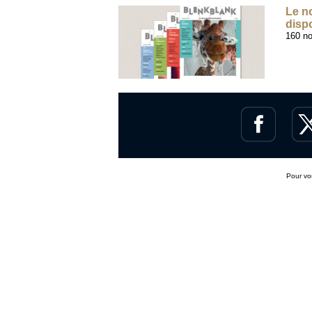
Le n
dispo
160 no
Pour v