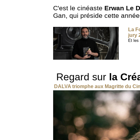
C'est le cinéaste
Erwan Le 
Gan, qui préside cette année l
La F
jury
Et les
Regard sur
la Cré
DALVA triomphe aux Magritte du C