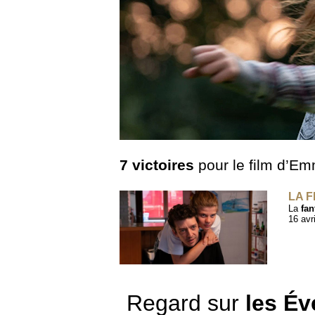
7 victoires
pour le film d’Em
LA F
La
fan
16 avri
Regard sur
les É