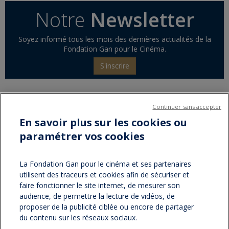
Notre
Newsletter
Soyez informé tous les mois des dernières actualités de la
Fondation Gan pour le Cinéma.
S'inscrire
Continuer sans accepter
Partager sur :
En savoir plus sur les cookies ou
paramétrer vos cookies
facebook
twitter
Version
imprimable
La Fondation Gan pour le cinéma et ses partenaires
utilisent des traceurs et cookies afin de sécuriser et
faire fonctionner le site internet, de mesurer son
NOS NEWSLETTERS
audience, de permettre la lecture de vidéos, de
proposer de la publicité ciblée ou encore de partager
du contenu sur les réseaux sociaux.
NOS PARTENAIRES