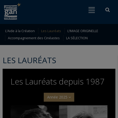
Fondation
Menu
Rech
Go to content
Go to navigation
gan
pour
le
L’Aide à la Création
Les Lauréats
L’IMAGE ORIGINELLE
Rechercher
Accompagnement des Cinéastes
LA SÉLECTION
cinéma
LES LAURÉATS
Les Lauréats depuis 1987
Année 2025