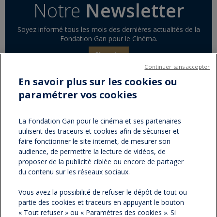
Notre
Newsletter
Soyez informé tous les mois des dernières actualités de la
Fondation Gan pour le Cinéma.
S'inscrire
Continuer sans accepter
En savoir plus sur les cookies ou
paramétrer vos cookies
Partager sur :
facebook
twitter
Version
La Fondation Gan pour le cinéma et ses partenaires
utilisent des traceurs et cookies afin de sécuriser et
imprimable
faire fonctionner le site internet, de mesurer son
audience, de permettre la lecture de vidéos, de
proposer de la publicité ciblée ou encore de partager
du contenu sur les réseaux sociaux.
NOS NEWSLETTERS
Vous avez la possibilité de refuser le dépôt de tout ou
partie des cookies et traceurs en appuyant le bouton
NOS PARTENAIRES
« Tout refuser » ou « Paramètres des cookies ». Si