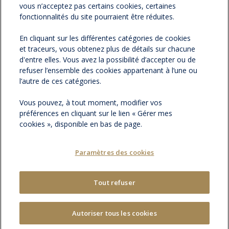
vous n’acceptez pas certains cookies, certaines
ESPACE PRESSE
fonctionnalités du site pourraient être réduites.
En cliquant sur les différentes catégories de cookies
NOS ACTUALITÉS
et traceurs, vous obtenez plus de détails sur chacune
d'entre elles. Vous avez la possibilité d’accepter ou de
refuser l’ensemble des cookies appartenant à l’une ou
CONTACTEZ-NOUS
l’autre de ces catégories.
Vous pouvez, à tout moment, modifier vos
préférences en cliquant sur le lien « Gérer mes
cookies », disponible en bas de page.
Paramètres des cookies
Tout refuser
MENTIONS LÉGALES
PLAN DU SITE
|
GÉRER MES COOKIES
Autoriser tous les cookies