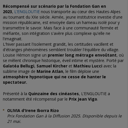
Récompensé sur scénario par la Fondation Gan en
2023
,
L’ENGLOUTIE
nous transporte au cœur des Hautes-Alpes
au tournant du XXe siècle. Aimée, jeune institutrice investie d'une
mission républicaine, est envoyée dans un hameau isolé pour y
transmettre le savoir. Mais face à une communauté fermée et
méfiante, son intégration s'avère plus complexe qu'elle ne
l'imaginait.
L'hiver passant l'isolement grandit, les certitudes vacillent et
d'étranges phénomènes semblent troubler l'équilibre du village.
Louise Hémon signe un
premier long métrage envoûtant
, où
se mêlent chronique historique, éveil intime et mystère. Porté par
Galatéa Bellugi
,
Samuel Kircher
et
Mathieu Lucci
avec la
sublime image de
Marine Atlan
, le film déploie une
atmosphère hypnotique qui ne cesse de hanter le
spectateur.
Présenté à la
Quinzaine des cinéastes
,
L’ENGLOUTIE
a
notamment été récompensé par le
Prix Jean Vigo
.
OLIVIA d'Irene Iborra Rizo
Prix Fondation Gan à la Diffusion 2025. Disponible depuis le
21 mai.