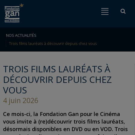
Fondation
Menu
Rech
Go to content
Go to navigation
gan
pour
le
NOS ACTUALITÉS
Rechercher
Trois films lauréats à découvrir depuis chez vous
cinéma
TROIS FILMS LAURÉATS À
DÉCOUVRIR DEPUIS CHEZ
VOUS
4 juin 2026
Ce mois-ci, la Fondation Gan pour le Cinéma
vous invite à
(re)découvrir trois films lauréats,
désormais disponibles en DVD ou en VOD. Trois