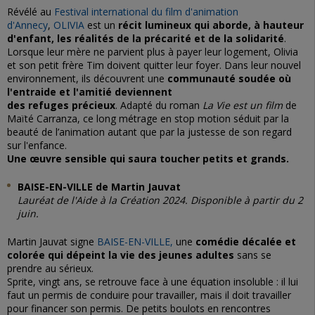
Révélé au
Festival international du film d'animation
d'Annecy
,
OLIVIA
est un
récit lumineux qui aborde, à hauteur
d'enfant, les réalités de la précarité et de la solidarité
.
Lorsque leur mère ne parvient plus à payer leur logement, Olivia
et son petit frère Tim doivent quitter leur foyer. Dans leur nouvel
environnement, ils découvrent une
communauté soudée où
l'entraide et l'amitié deviennent
des refuges précieux
. Adapté du roman
La Vie est un film
de
Maïté Carranza, ce long métrage en stop motion séduit par la
beauté de l’animation autant que par la justesse de son regard
sur l'enfance.
Une œuvre sensible qui saura toucher petits et grands.
BAISE-EN-VILLE de Martin Jauvat
Lauréat de l'Aide à la Création 2024. Disponible à partir du 2
juin.
Martin Jauvat signe
BAISE-EN-VILLE,
une
comédie décalée et
colorée qui dépeint la vie des jeunes adultes
sans se
prendre au sérieux.
Sprite, vingt ans, se retrouve face à une équation insoluble : il lui
faut un permis de conduire pour travailler, mais il doit travailler
pour financer son permis. De petits boulots en rencontres