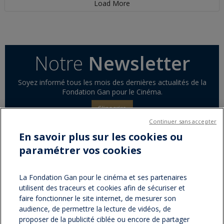
Load More
Notre
Newsletter
Soyez informé tous les mois des dernières actualités de la
Fondation Gan pour le Cinéma.
S'inscrire
Continuer sans accepter
En savoir plus sur les cookies ou
paramétrer vos cookies
Partager sur :
facebook
twitter
Version
La Fondation Gan pour le cinéma et ses partenaires
utilisent des traceurs et cookies afin de sécuriser et
imprimable
faire fonctionner le site internet, de mesurer son
audience, de permettre la lecture de vidéos, de
proposer de la publicité ciblée ou encore de partager