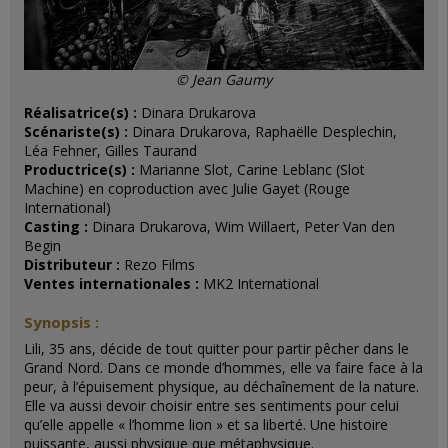
© Jean Gaumy
Réalisatrice(s) :
Dinara Drukarova
Scénariste(s) :
Dinara Drukarova, Raphaëlle Desplechin,
Léa Fehner, Gilles Taurand
Productrice(s) :
Marianne Slot, Carine Leblanc (Slot
Machine) en coproduction avec Julie Gayet (Rouge
International)
Casting :
Dinara Drukarova, Wim Willaert, Peter Van den
Begin
Distributeur :
Rezo Films
Ventes internationales :
MK2 International
Synopsis :
Lili, 35 ans, décide de tout quitter pour partir pêcher dans le
Grand Nord. Dans ce monde d’hommes, elle va faire face à la
peur, à l’épuisement physique, au déchaînement de la nature.
Elle va aussi devoir choisir entre ses sentiments pour celui
qu’elle appelle « l’homme lion » et sa liberté. Une histoire
puissante, aussi physique que métaphysique.