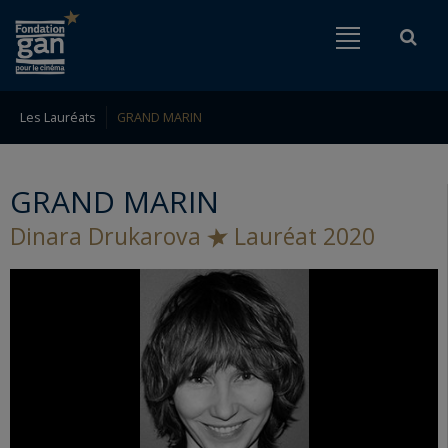
Fondation
Menu
Rech
Go to content
Go to navigation
gan
pour
le
Les Lauréats
GRAND MARIN
Rechercher
cinéma
GRAND MARIN
Dinara Drukarova
Lauréat 2020