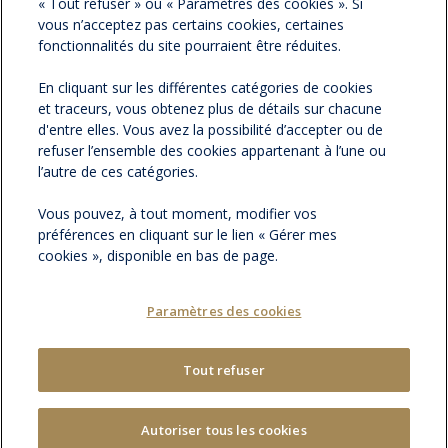
« Tout refuser » ou « Paramètres des cookies ». Si
vous n’acceptez pas certains cookies, certaines
ESPACE PRESSE
fonctionnalités du site pourraient être réduites.
En cliquant sur les différentes catégories de cookies
NOS ACTUALITÉS
et traceurs, vous obtenez plus de détails sur chacune
d'entre elles. Vous avez la possibilité d’accepter ou de
refuser l’ensemble des cookies appartenant à l’une ou
CONTACTEZ-NOUS
l’autre de ces catégories.
Vous pouvez, à tout moment, modifier vos
préférences en cliquant sur le lien « Gérer mes
cookies », disponible en bas de page.
Paramètres des cookies
Tout refuser
MENTIONS LÉGALES
PLAN DU SITE
|
GÉRER MES COOKIES
Autoriser tous les cookies