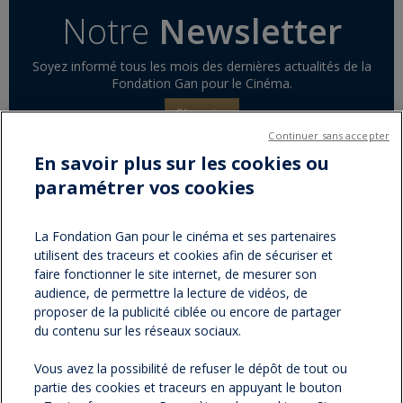
Notre
Newsletter
Soyez informé tous les mois des dernières actualités de la
Fondation Gan pour le Cinéma.
S'inscrire
Continuer sans accepter
En savoir plus sur les cookies ou
paramétrer vos cookies
Partager sur :
facebook
twitter
Version
La Fondation Gan pour le cinéma et ses partenaires
utilisent des traceurs et cookies afin de sécuriser et
imprimable
faire fonctionner le site internet, de mesurer son
audience, de permettre la lecture de vidéos, de
proposer de la publicité ciblée ou encore de partager
du contenu sur les réseaux sociaux.
NOS NEWSLETTERS
Vous avez la possibilité de refuser le dépôt de tout ou
partie des cookies et traceurs en appuyant le bouton
NOS PARTENAIRES