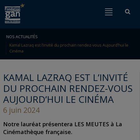
Fondation
Menu
Rech
Go to content
Go to navigation
gan
pour
le
NOS ACTUALITÉS
Rechercher
Kamal Lazraq est l’invité du prochain rendez-vous Aujourd’hui le
cinéma
Cinéma
KAMAL LAZRAQ EST L’INVITÉ
DU PROCHAIN RENDEZ-VOUS
AUJOURD’HUI LE CINÉMA
6 juin 2024
Notre lauréat présentera LES MEUTES à La
Cinémathèque française.