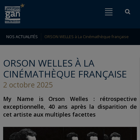
Fondation
Menu
Rech
Go to content
Go to navigation
gan
pour
le
NOS ACTUALITÉS
ORSON WELLES à La Cinémathèque française
Rechercher
cinéma
ORSON WELLES À LA
CINÉMATHÈQUE FRANÇAISE
2 octobre 2025
My Name is Orson Welles : rétrospective
exceptionnelle, 40 ans après la disparition de
cet artiste aux multiples facettes