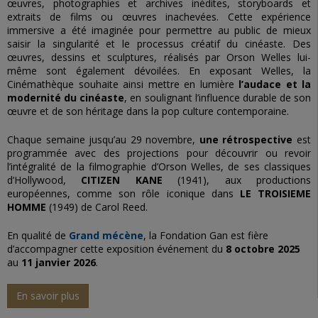
œuvres, photographies et archives inédites, storyboards et
extraits de films ou œuvres inachevées. Cette expérience
immersive a été imaginée pour permettre au public de mieux
saisir la singularité et le processus créatif du cinéaste. Des
œuvres, dessins et sculptures, réalisés par Orson Welles lui-
même sont également dévoilées. En exposant Welles, la
Cinémathèque souhaite ainsi mettre en lumière
l’audace et la
modernité du cinéaste
, en soulignant l’influence durable de son
œuvre et de son héritage dans la pop culture contemporaine.
Chaque semaine jusqu’au 29 novembre,
une rétrospective
est
programmée avec des projections pour découvrir ou revoir
l’intégralité de la filmographie d’Orson Welles, de ses classiques
d’Hollywood,
CITIZEN KANE
(1941), aux productions
européennes, comme son rôle iconique dans
LE TROISIEME
HOMME
(1949) de Carol Reed.
En qualité de
Grand mécène
, la Fondation Gan est fière
d’accompagner cette exposition événement du
8 octobre 2025
au
11 janvier 2026
.
En savoir plus