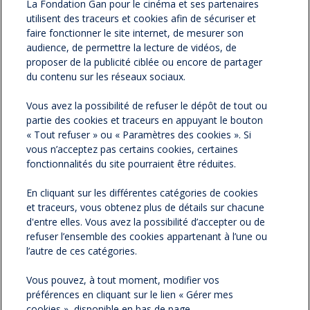
facebook
twitter
Version
La Fondation Gan pour le cinéma et ses partenaires
utilisent des traceurs et cookies afin de sécuriser et
imprimable
faire fonctionner le site internet, de mesurer son
audience, de permettre la lecture de vidéos, de
proposer de la publicité ciblée ou encore de partager
du contenu sur les réseaux sociaux.
NOS NEWSLETTERS
Vous avez la possibilité de refuser le dépôt de tout ou
partie des cookies et traceurs en appuyant le bouton
NOS PARTENAIRES
« Tout refuser » ou « Paramètres des cookies ». Si
vous n’acceptez pas certains cookies, certaines
ESPACE PRESSE
fonctionnalités du site pourraient être réduites.
En cliquant sur les différentes catégories de cookies
NOS ACTUALITÉS
et traceurs, vous obtenez plus de détails sur chacune
d'entre elles. Vous avez la possibilité d’accepter ou de
refuser l’ensemble des cookies appartenant à l’une ou
CONTACTEZ-NOUS
l’autre de ces catégories.
Vous pouvez, à tout moment, modifier vos
préférences en cliquant sur le lien « Gérer mes
cookies », disponible en bas de page.