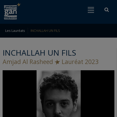
Fondation
Menu
Rech
Go to content
Go to navigation
gan
pour
le
Les Lauréats
INCHALLAH UN FILS
Rechercher
cinéma
INCHALLAH UN FILS
Amjad Al Rasheed
Lauréat 2023