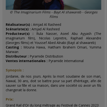
© The Imaginarium Films - Bayt Al shawareb - Georges
Films
Réalisateur(s) :
Amjad Al Rasheed
Scénariste(s) :
Amjad Al Rasheed
Producteur(s) :
Rula Nasser, Aseel Abu Ayyash (The
imaginarium film), Nicolas Lepretre, Raphaël Alexandre
(Georges films) et Youssef Abed Alnabi (Bayt al shawareb)
Casting :
Mouna Hawa, Haitham Ibrahem Omari, Yumma
Marwan
Distributeur :
Pyramide Distribution
Ventes internationales :
Pyramide International
Synopsis :
Jordanie, de nos jours. Après la mort soudaine de son mari,
Nawal, 30 ans, doit se battre pour sa part d’héritage, afin de
sauver sa fille et sa maison, dans une société où avoir un fils
changerait la donne.
Prix:
Grand Rail d'Or du long métrage au Festival de Cannes 2023