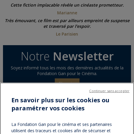
Cette fiction implacable révèle un cinéaste prometteur.
Marianne
Très émouvant, ce film est par ailleurs empreint de suspense
et traversé par l’espoir.
Le Parisien
Notre
Newsletter
Soyez informé tous les mois des dernières actualités de la
Fondation Gan pour le Cinéma.
S'inscrire
Continuer sans accepter
En savoir plus sur les cookies ou
paramétrer vos cookies
Partager sur :
facebook
twitter
Version
La Fondation Gan pour le cinéma et ses partenaires
utilisent des traceurs et cookies afin de sécuriser et