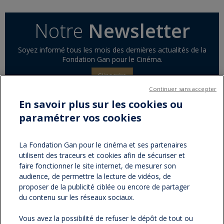
Notre
Newsletter
Soyez informé tous les mois des dernières actualités de la
Fondation Gan pour le Cinéma.
S'inscrire
Continuer sans accepter
En savoir plus sur les cookies ou
paramétrer vos cookies
Partager sur :
facebook
twitter
Version
La Fondation Gan pour le cinéma et ses partenaires
utilisent des traceurs et cookies afin de sécuriser et
imprimable
faire fonctionner le site internet, de mesurer son
audience, de permettre la lecture de vidéos, de
proposer de la publicité ciblée ou encore de partager
du contenu sur les réseaux sociaux.
NOS NEWSLETTERS
Vous avez la possibilité de refuser le dépôt de tout ou