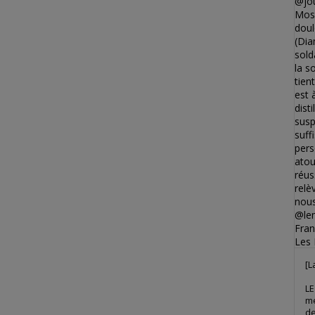
[L
LE
me
de