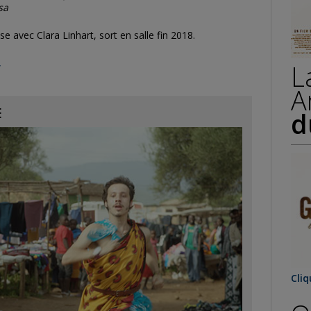
osa
se avec Clara Linhart, sort en salle fin 2018.
L
r
A
E
d
Cliq