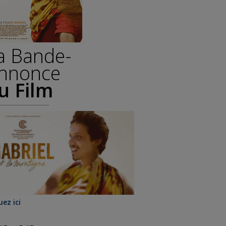
a Bande-
nnonce
u Film
uez ici