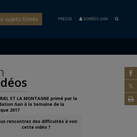
s sujets filmés
RECHERC
PRESSE
SOIRÉES GAN
n
f
idéos
t
V
RIEL ET LA MONTAGNE primé par la
dation Gan à la Semaine de la
i
ique 2017
us rencontrez des difficultés à voir
cette vidéo ?