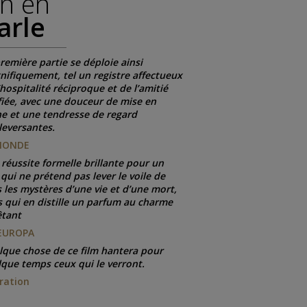
n en
arle
remière partie se déploie ainsi
ifiquement, tel un registre affectueux
’hospitalité réciproque et de l’amitié
iée, avec une douceur de mise en
e et une tendresse de regard
eversantes.
MONDE
réussite formelle brillante pour un
 qui ne prétend pas lever le voile de
 les mystères d’une vie et d’une mort,
 qui en distille un parfum au charme
êtant
EUROPA
que chose de ce film hantera pour
que temps ceux qui le verront.
ration