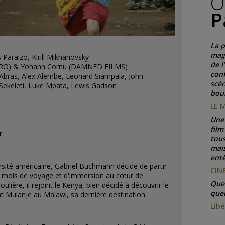
O
P
La p
magn
 Paraizo, Kirill Mikhanovsky
de l
 ZERO) & Yohann Cornu (DAMNED FILMS)
conf
 Abras, Alex Alembe, Leonard Siampala, John
scèn
Sekeleti, Luke Mpata, Lewis Gadson
boul
LE 
Une 
film
r
tous
mais
ent
ersité américaine, Gabriel Buchmann décide de partir
CIN
ix mois de voyage et d'immersion au cœur de
Quel
ière, il rejoint le Kenya, bien décidé à découvrir le
quel
ont Mulanje au Malawi, sa dernière destination.
Libé