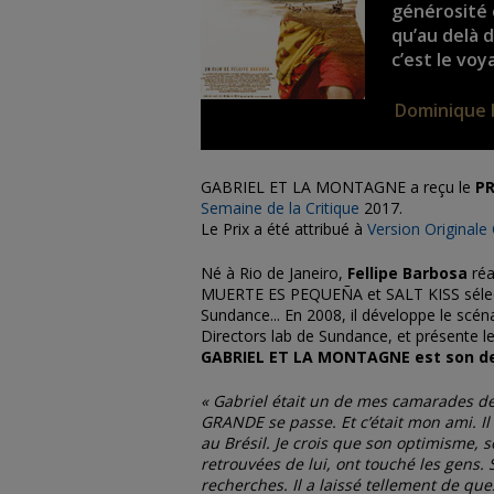
générosité e
qu’au delà d
c’est le voy
Dominique 
GABRIEL ET LA MONTAGNE a reçu le
PR
Semaine de la Critique
2017.
Le Prix a été attribué à
Version Originale
Né à Rio de Janeiro,
Fellipe Barbosa
réa
MUERTE ES PEQUEÑA et SALT KISS sélect
Sundance... En 2008, il développe le sc
Directors lab de Sundance, et présente l
GABRIEL ET LA MONTAGNE est son de
« Gabriel était un de mes camarades de
GRANDE se passe. Et c’était mon ami. Il
au Brésil. Je crois que son optimisme, s
retrouvées de lui, ont touché les gens.
recherches. Il a laissé tellement de que