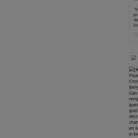
"I
pr
de
lu