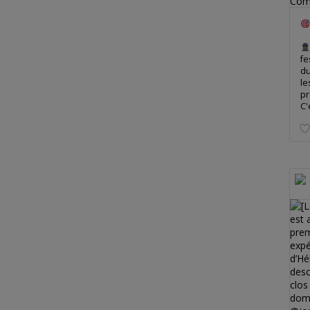
fe
du
le
pr
C'