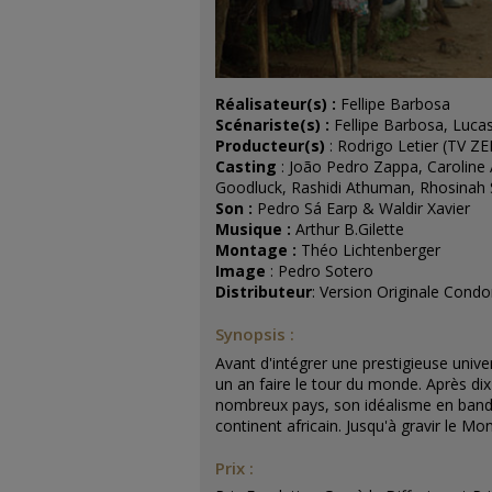
Réalisateur(s) :
Fellipe Barbosa
Scénariste(s) :
Fellipe Barbosa, Lucas
Producteur(s)
: Rodrigo Letier (TV
Casting
: João Pedro Zappa, Caroline
Goodluck, Rashidi Athuman, Rhosinah 
Son :
Pedro Sá Earp & Waldir Xavier
Musique :
Arthur B.Gilette
Montage :
Théo Lichtenberger
Image
: Pedro Sotero
Distributeur
: Version Originale Condo
Synopsis :
Avant d'intégrer une prestigieuse univ
un an faire le tour du monde. Après d
nombreux pays, son idéalisme en bandoul
continent africain. Jusqu'à gravir le M
Prix :