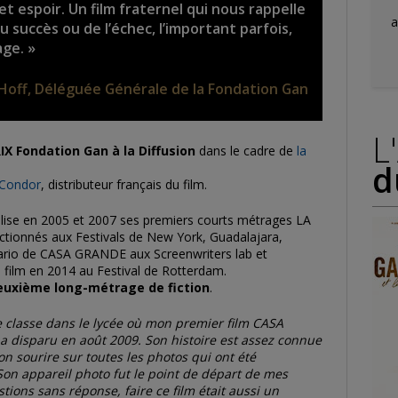
t espoir. Un film fraternel qui nous rappelle
a
u succès ou de l’échec, l’important parfois,
age. »
Hoff, Déléguée Générale de la Fondation Gan
L
IX Fondation Gan à la Diffusion
dans le cadre de
la
d
 Condor
, distributeur français du film.
lise en 2005 et 2007 ses premiers courts métrages LA
ionnés aux Festivals de New York, Guadalajara,
énario de CASA GRANDE aux Screenwriters lab et
e film en 2014 au Festival de Rotterdam.
uxième long-métrage de fiction
.
 classe dans le lycée où mon premier film CASA
 a disparu en août 2009. Son histoire est assez connue
on sourire sur toutes les photos qui ont été
 Son appareil photo fut le point de départ de mes
stions sans réponse, faire ce film était aussi un