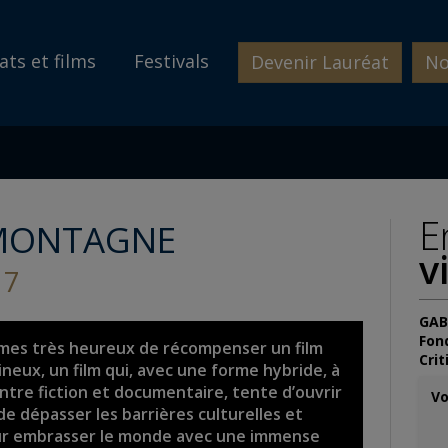
ats et films
Festivals
Devenir Lauréat
No
E
 MONTAGNE
v
17
GAB
Fon
mes très heureux de récompenser un film
Crit
neux, un film qui, avec une forme hybride, à
ntre fiction et documentaire, tente d’ouvrir
Vo
 de dépasser les barrières culturelles et
ur embrasser le monde avec une immense