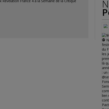
N
ix Révélation France 4 à la Semaine de la Critique
P