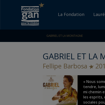
Fondation
Go to content
Go to navigation
gan
Accueil
La Fondation
Lauré
pour
le
GABRIEL ET LA MONTAGNE
cinéma
GABRIEL ET LA
Fellipe Barbosa
20
« Nous som
tendre, lumi
mi chemin e
les esprits,
sociales po