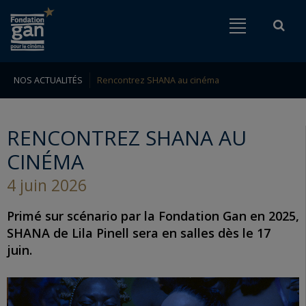
Fondation
Menu
Rech
Go to content
Go to navigation
gan
pour
le
NOS ACTUALITÉS
Rencontrez SHANA au cinéma
Rechercher
cinéma
RENCONTREZ SHANA AU
CINÉMA
4 juin 2026
Primé sur scénario par la Fondation Gan en 2025,
SHANA de Lila Pinell sera en salles dès le 17
juin.