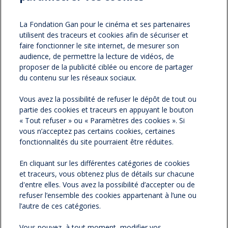
Partager sur :
facebook
twitter
Version
La Fondation Gan pour le cinéma et ses partenaires
utilisent des traceurs et cookies afin de sécuriser et
imprimable
faire fonctionner le site internet, de mesurer son
audience, de permettre la lecture de vidéos, de
proposer de la publicité ciblée ou encore de partager
du contenu sur les réseaux sociaux.
NOS NEWSLETTERS
Vous avez la possibilité de refuser le dépôt de tout ou
partie des cookies et traceurs en appuyant le bouton
NOS PARTENAIRES
« Tout refuser » ou « Paramètres des cookies ». Si
vous n’acceptez pas certains cookies, certaines
ESPACE PRESSE
fonctionnalités du site pourraient être réduites.
En cliquant sur les différentes catégories de cookies
NOS ACTUALITÉS
et traceurs, vous obtenez plus de détails sur chacune
d'entre elles. Vous avez la possibilité d’accepter ou de
refuser l’ensemble des cookies appartenant à l’une ou
CONTACTEZ-NOUS
l’autre de ces catégories.
Vous pouvez, à tout moment, modifier vos