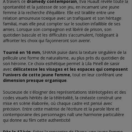
À travers ce
dramedy contemporain
, Eva Huault révèle toute la
spontanéité et la justesse de son jeu, en incarnant une jeune
femme à la recherche d’équilibre. Elle est tiraillée entre une
relation amoureuse toxique avec un trafiquant et son héritage
familial, mais elle peut compter sur le soutien infaillible de ses
amies. Lorsque son compagnon est libéré de prison, son
quotidien bascule et les difficultés s’accumulent, l’obligeant à
affronter les choix qui façonneront son avenir.
Tourné en 16 mm
, SHANA puise dans la texture singulière de la
pellicule une forme de naturalisme, au plus près du quotidien de
son héroïne. Ce choix esthétique permet à Lila Pinell de saisir
avec
délicatesse les visages et les espaces qui composent
l'univers de cette jeune femme
, tout en leur conférant une
dimension presque organique
.
Soucieuse de s'éloigner des représentations stéréotypées et des
codes visuels hérités de la téléréalité, la cinéaste construit une
mise en scène élaborée, où chaque cadre est pensé avec
précision. Entre cette maitrise de l’écriture et la parole libre et
contemporaine des personnages naît une harmonie particulière
qui donne au film cette authenticité
Dès le 17 juin
, faites la rencontre de Shana, une jeune femme