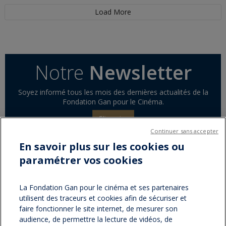
Load More
Notre
Newsletter
Soyez informé tous les mois des dernières actualités de la
Fondation Gan pour le Cinéma.
S'inscrire
Continuer sans accepter
En savoir plus sur les cookies ou
paramétrer vos cookies
Partager sur :
facebook
twitter
Version
La Fondation Gan pour le cinéma et ses partenaires
utilisent des traceurs et cookies afin de sécuriser et
imprimable
faire fonctionner le site internet, de mesurer son
audience, de permettre la lecture de vidéos, de