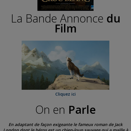
La Bande Annonce
du
Film
Cliquez ici
On en
Parle
En adaptant de façon exigeante le fameux roman de Jack
London dont le héros est un chien-loup sauvage qui a maille à