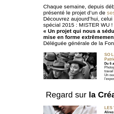
Chaque semaine, depuis début
présenté le projet d’un de
ses
Découvrez aujourd’hui, celui
spécial 2015 : MISTER WU !
« Un projet qui nous a sédu
mise en forme extrêmement
Déléguée générale de la Fon
SO L
Patr
Du 6 a
Photog
travai
Un ouv
l’expos
Regard sur
la Cré
LES
Alire