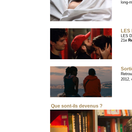
long-
LES 
LES DE
21e
R
Sort
Retrou
2012, 
Que sont-ils devenus ?