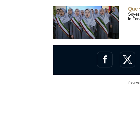
Que 
Soye
la Fon
Pour v