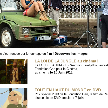
 s’est rendue sur le tournage du film !
Découvrez les images
!
LA LOI DE LA JUNGLE au cinéma !
LA LOI DE LA JUNGLE d’Antonin Peretjatko, lauréat
Fondation Gan pour le Cinéma,
au cinéma
le 15 Juin 2016.
TOUT EN HAUT DU MONDE en DVD
Prix spécial 2013 de la Fondation Gan, le film de R
disponible en DVD depuis
le 7 juin.