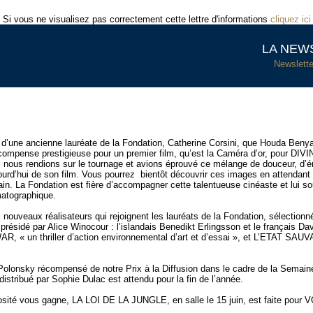
Si vous ne visualisez pas correctement cette lettre d'informations
cliquez ici
LA NEW
Newslette
 d’une ancienne lauréate de la Fondation, Catherine Corsini, que Houda Beny
ompense prestigieuse pour un premier film, qu’est la Caméra d’or, pour DIV
s nous rendions sur le tournage et avions éprouvé ce mélange de douceur, d’é
urd’hui de son film. Vous pourrez bientôt découvrir ces images en attendant l
ain. La Fondation est fière d’accompagner cette talentueuse cinéaste et lui s
matographique.
 nouveaux réalisateurs qui rejoignent les lauréats de la Fondation, sélection
 présidé par Alice Winocour : l’islandais Benedikt Erlingsson et le français Da
 « un thriller d’action environnemental d’art et d’essai », et L’ETAT SAU
lonsky récompensé de notre Prix à la Diffusion dans le cadre de la Semaine 
distribué par Sophie Dulac est attendu pour la fin de l’année.
osité vous gagne, LA LOI DE LA JUNGLE, en salle le 15 juin, est faite pour 