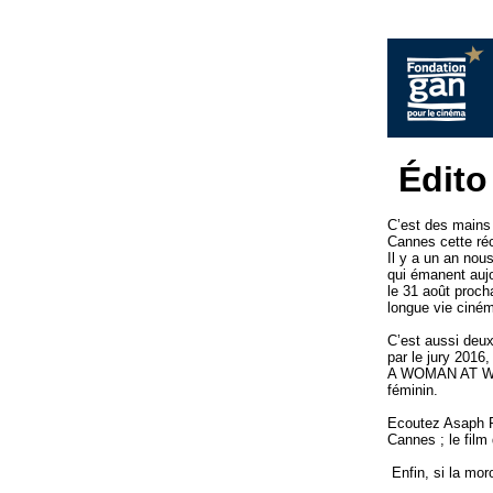
Édito
C’est des mains
Cannes cette réc
Il y a un an nou
qui émanent aujo
le 31 août proch
longue vie ciné
C’est aussi deux
par le jury 2016,
A WOMAN AT WAR,
féminin.
Ecoutez Asaph Po
Cannes ; le film 
Enfin, si la mor