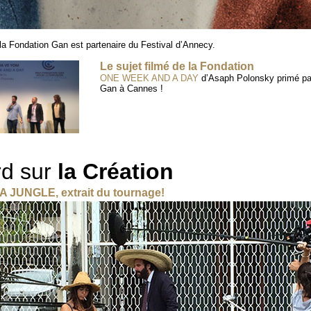
 la Fondation Gan est partenaire du Festival d’Annecy.
Le sujet filmé de la Fondation
ONE WEEK AND A DAY
d’Asaph Polonsky primé par
Gan à Cannes !
d sur
la Création
A JUNGLE, extrait du tournage!