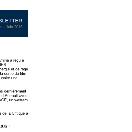
SLETTER
r – Juin 2016
amina a reçu à
INES.
nergie et de rage
a sortie du film
ouhaite une
nés dernièrement
vid Perrault avec
VAGE, un western
de la Critique à
VOUS !