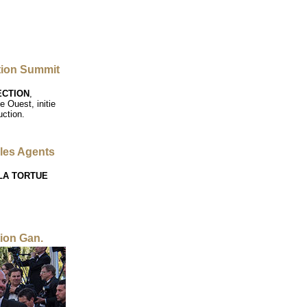
tion Summit
ECTION
,
 Ouest, initie
uction.
les Agents
LA TORTUE
ion Gan.