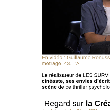
En vidéo : Guillaume
Ren
us
métrage, 43.
">
Le réalisateur de LES SURV
cinéaste
,
ses envies d’écri
scène
de ce thriller psychol
Regard sur
la Cré