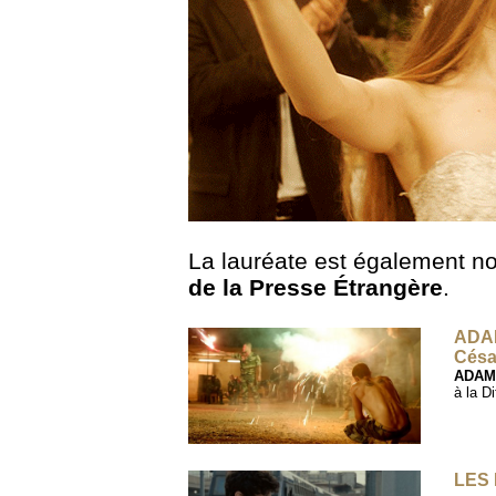
La lauréate est également 
de la Presse Étrangère
.
ADAM
Césa
ADAMA
à la D
LES 