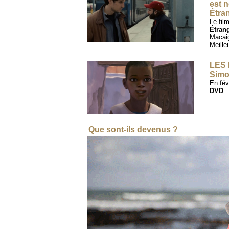
est 
Étra
Le fil
Étran
Macaig
Meille
LES 
Simo
En fév
DVD
.
Que sont-ils devenus ?