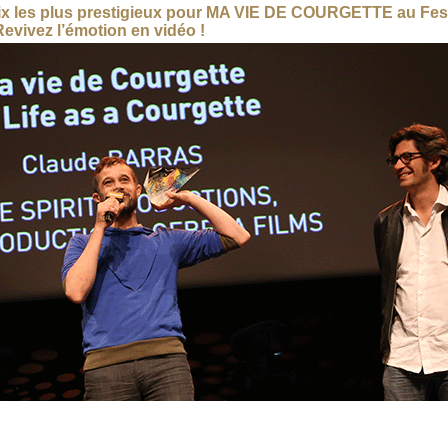
ix les plus prestigieux pour MA VIE DE COURGETTE au Fest
Revivez l’émotion en vidéo !