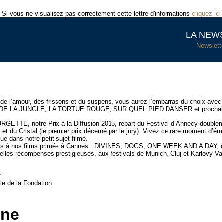
Si vous ne visualisez pas correctement cette lettre d'informations
cliquez ici
LA NEW
Newslett
, de l’amour, des frissons et du suspens, vous aurez l’embarras du choix avec
I DE LA JUNGLE, LA TORTUE ROUGE, SUR QUEL PIED DANSER et prochain
ETTE, notre Prix à la Diffusion 2015, repart du Festival d’Annecy double
 et du Cristal (le premier prix décerné par le jury). Vivez ce rare moment d’ém
que dans notre petit sujet filmé.
tions à nos films primés à Cannes : DIVINES, DOGS, ONE WEEK AND A DAY, q
elles récompenses prestigieuses, aux festivals de Munich, Cluj et Karlovy Va
f
le de la Fondation
ne