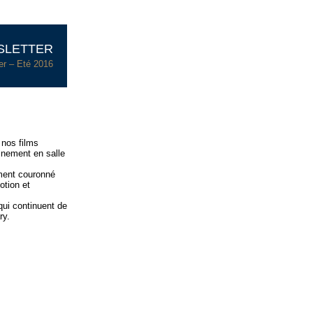
SLETTER
er – Eté 2016
 nos films
ement en salle
ment couronné
otion et
ui continuent de
ry.