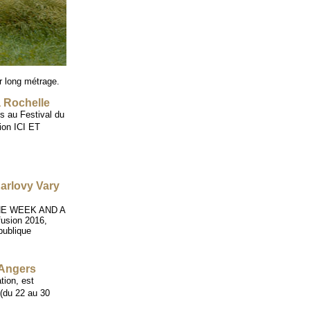
r long métrage.
 Rochelle
s au Festival du
tion ICI ET
rlovy Vary
ONE WEEK AND A
fusion 2016,
publique
’Angers
tion, est
 (du 22 au 30