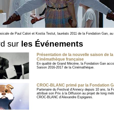
cale de Paul Calori et Kostia Testut, lauréats 2011 de la Fondation Gan, au
d sur
les Événements
Présentation de la nouvelle saison de la
Cinémathèque française
En qualité de Grand Mécène, la Fondation Gan acc
Saison 2016-2017 de la Cinémathèque.
CROC-BLANC primé par la Fondation G
Partenaire du Festival d’Annecy depuis 10 ans, la 
attribué son Prix à la Diffusion au projet de long mé
CROC-BLANC d’Alexandre Espigares.