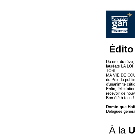
Édito
Du rire, du rêve
lauréats LA LO
TORIL.
MA VIE DE COURG
du Prix du public
d'unanimité criti
Enfin, félicita
recevoir de nouv
Bon été à tous !
Dominique Hof
Déléguée généra
À la
U