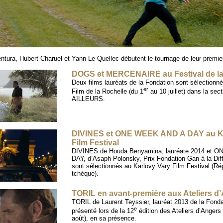
tura, Hubert Charuel et Yann Le Quellec débutent le tournage de leur premie
DOGS et MERCENAIRE au Festival de la
Deux films lauréats de la Fondation sont sélectionné
er
Film de la Rochelle (du 1
au 10 juillet) dans la sec
AILLEURS.
DIVINES et ONE WEEK AND A DAY au Ka
Film Festival
DIVINES de Houda Benyamina, lauréate 2014 et 
DAY, d’Asaph Polonsky, Prix Fondation Gan à la Dif
sont sélectionnés au Karlovy Vary Film Festival (Ré
tchèque).
TORIL en avant-première aux Ateliers d
TORIL de Laurent Teyssier, lauréat 2013 de la Fonda
e
présenté lors de la 12
édition des Ateliers d’Angers
août), en sa présence.